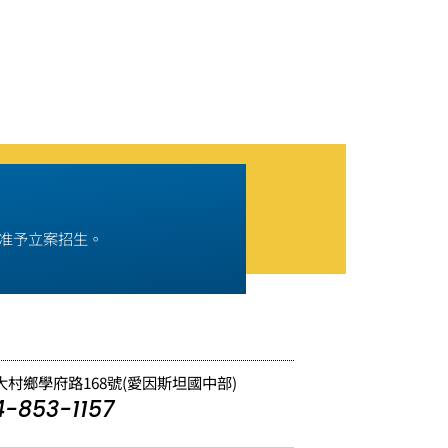
9號准予立案招生。
縣大村鄉學府路168號(愛因斯坦國中部)
-853-1157