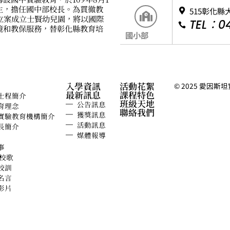
生，擔任國中部校長。為貫徹教
515彰化縣
府立案成立士賢幼兒園，將以國際
TEL：04
境和教保服務，替彰化縣教育培
國小部
入學資訊
活動花絮
© 2025 愛因斯坦實驗
最新訊息
課程特色
士程簡介
班級天地
公告訊息
育理念
聯絡我們
獲獎訊息
實驗教育機構簡介
活動訊息
長簡介
媒體報導
事
 校歌
校訓
名言
影片