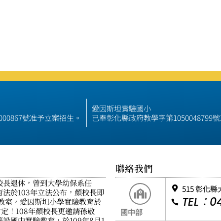
愛因斯坦實驗國小
000867號准予立案招生。
已奉彰化縣政府教學字第105004879
聯絡我們
校長退休，曾到大學幼保系任
515 彰化
法於103年立法公布，顏校長即
TEL：04
教室，愛因斯坦小學實驗教育於
肯定！108年顏校長更邀請孫敬
國中部
設國中實驗教育，於109年8月1