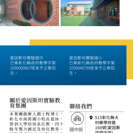
愛因斯坦實驗國中
愛因斯坦實驗國小
已奉彰化縣政府教學字第
已奉彰化縣政府教學字第
1090000867號准予立案招
1050048799號准予立案招
生。
生。
關於愛因斯坦實驗教
育集團
聯絡我們
本集團創辦人顏士程博士，
515彰化縣大
彰化市南郭國小校長退休，
村鄉學府路
曾到大學幼保系任教，四十
168號(愛因斯
餘年戮力國民及幼兒教育。
國中部
坦國中部)