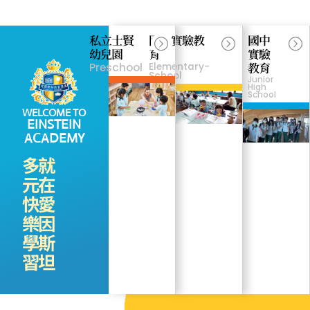
私立士賢
國小實驗教
國中
幼兒園
育
實驗
教育
Preschool
Elementary-
School
Junior
High
School
WELCOME TO
EINSTEIN
ACADEMY
多
就
元
在
快
愛
樂
因
學
斯
習
坦