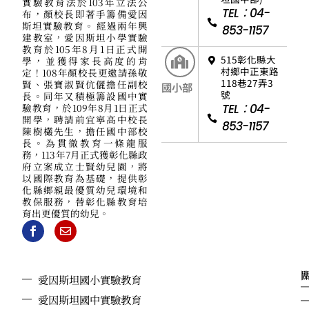
實驗教育法於103年立法公
TEL：04-
布，顏校長即著手籌備愛因
斯坦實驗教育。 經過兩年興
853-1157
建教室，愛因斯坦小學實驗
教育於105年8月1日正式開
515彰化縣大
學，並獲得家長高度的肯
村鄉中正東路
定！108年顏校長更邀請孫敬
118巷27弄3
賢、張寶淑賢伉儷擔任副校
國小部
號
長。同年又積極籌設國中實
驗教育，於109年8月1日正式
TEL：04-
開學，聘請前宜寧高中校長
853-1157
陳樹欉先生，擔任國中部校
長。為貫徹教育一條龍服
務，113年7月正式獲彰化縣政
府立案成立士賢幼兒園，將
以國際教育為基礎，提供彰
化縣鄉親最優質幼兒環境和
教保服務，替彰化縣教育培
育出更優質的幼兒。
愛因斯坦國小實驗教育
愛因斯坦國中實驗教育