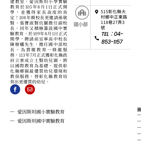
建教室，愛因斯坦小學實驗
教育於105年8月1日正式開
515彰化縣大
學，並獲得家長高度的肯
村鄉中正東路
定！108年顏校長更邀請孫敬
118巷27弄3
賢、張寶淑賢伉儷擔任副校
國小部
號
長。同年又積極籌設國中實
驗教育，於109年8月1日正式
TEL：04-
開學，聘請前宜寧高中校長
853-1157
陳樹欉先生，擔任國中部校
長。為貫徹教育一條龍服
務，113年7月正式獲彰化縣政
府立案成立士賢幼兒園，將
以國際教育為基礎，提供彰
化縣鄉親最優質幼兒環境和
教保服務，替彰化縣教育培
育出更優質的幼兒。
愛因斯坦國小實驗教育
愛因斯坦國中實驗教育