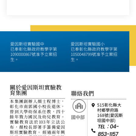
愛因斯坦實驗國中
愛因斯坦實驗國小
已奉彰化縣政府教學字第
已奉彰化縣政府教學字第
1090000867號准予立案招
1050048799號准予立案招
生。
生。
關於愛因斯坦實驗教
育集團
聯絡我們
本集團創辦人顏士程博士，
515彰化縣大
彰化市南郭國小校長退休，
村鄉學府路
曾到大學幼保系任教，四十
168號(愛因斯
餘年戮力國民及幼兒教育。
國中部
坦國中部)
實驗教育法於103年立法公
TEL：04-
布，顏校長即著手籌備愛因
斯坦實驗教育。 經過兩年興
853-1157