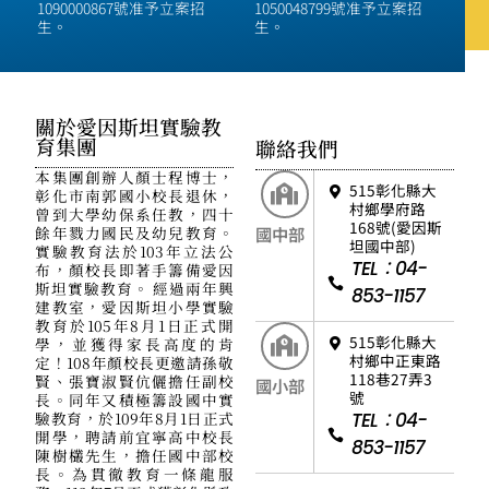
1090000867號准予立案招
1050048799號准予立案招
生。
生。
關於愛因斯坦實驗教
育集團
聯絡我們
本集團創辦人顏士程博士，
515彰化縣大
彰化市南郭國小校長退休，
村鄉學府路
曾到大學幼保系任教，四十
168號(愛因斯
餘年戮力國民及幼兒教育。
國中部
坦國中部)
實驗教育法於103年立法公
TEL：04-
布，顏校長即著手籌備愛因
斯坦實驗教育。 經過兩年興
853-1157
建教室，愛因斯坦小學實驗
教育於105年8月1日正式開
515彰化縣大
學，並獲得家長高度的肯
村鄉中正東路
定！108年顏校長更邀請孫敬
118巷27弄3
賢、張寶淑賢伉儷擔任副校
國小部
號
長。同年又積極籌設國中實
驗教育，於109年8月1日正式
TEL：04-
開學，聘請前宜寧高中校長
853-1157
陳樹欉先生，擔任國中部校
長。為貫徹教育一條龍服