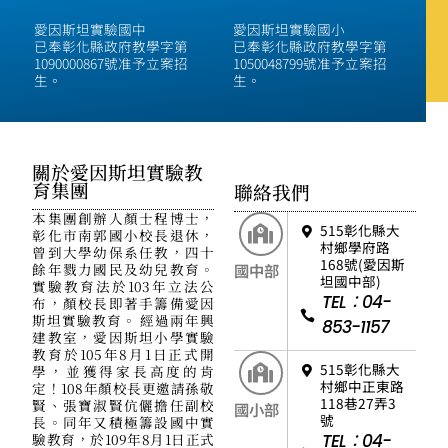
愛因斯坦實驗國中
愛因斯坦實驗國小
已奉彰化縣政府教學字第
已奉彰化縣政府教學字第
1090000867號准予立案招
1050048799號准予立案招
生。
生。
關於愛因斯坦實驗教
育集團
聯絡我們
本集團創辦人顏士程博士，
515彰化縣大
彰化市南郭國小校長退休，
村鄉學府路
曾到大學幼保系任教，四十
168號(愛因斯
餘年戮力國民及幼兒教育。
國中部
坦國中部)
實驗教育法於103年立法公
TEL：04-
布，顏校長即著手籌備愛因
斯坦實驗教育。 經過兩年興
853-1157
建教室，愛因斯坦小學實驗
教育於105年8月1日正式開
515彰化縣大
學，並獲得家長高度的肯
村鄉中正東路
定！108年顏校長更邀請孫敬
118巷27弄3
賢、張寶淑賢伉儷擔任副校
國小部
號
長。同年又積極籌設國中實
驗教育，於109年8月1日正式
TEL：04-