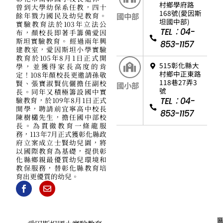
村鄉學府路
曾到大學幼保系任教，四十
168號(愛因斯
餘年戮力國民及幼兒教育。
國中部
坦國中部)
實驗教育法於103年立法公
TEL：04-
布，顏校長即著手籌備愛因
斯坦實驗教育。 經過兩年興
853-1157
建教室，愛因斯坦小學實驗
教育於105年8月1日正式開
515彰化縣大
學，並獲得家長高度的肯
村鄉中正東路
定！108年顏校長更邀請孫敬
118巷27弄3
賢、張寶淑賢伉儷擔任副校
國小部
號
長。同年又積極籌設國中實
驗教育，於109年8月1日正式
TEL：04-
開學，聘請前宜寧高中校長
853-1157
陳樹欉先生，擔任國中部校
長。為貫徹教育一條龍服
務，113年7月正式獲彰化縣政
府立案成立士賢幼兒園，將
以國際教育為基礎，提供彰
化縣鄉親最優質幼兒環境和
教保服務，替彰化縣教育培
育出更優質的幼兒。