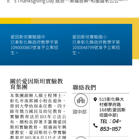
It’s Thanksgiving Day 感恩節快樂
奧福音樂~和聖誕老公公一起跳舞
愛因斯坦實驗國中
愛因斯坦實驗國小
已奉彰化縣政府教學字第
已奉彰化縣政府教學字第
1090000867號准予立案招
1050048799號准予立案招
生。
生。
關於愛因斯坦實驗教
育集團
聯絡我們
本集團創辦人顏士程博士，
515彰化縣大
彰化市南郭國小校長退休，
村鄉學府路
曾到大學幼保系任教，四十
168號(愛因斯
餘年戮力國民及幼兒教育。
國中部
坦國中部)
實驗教育法於103年立法公
TEL：04-
布，顏校長即著手籌備愛因
斯坦實驗教育。 經過兩年興
853-1157
建教室，愛因斯坦小學實驗
教育於105年8月1日正式開