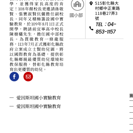
515彰化縣大
學，並獲得家長高度的肯
村鄉中正東路
定！108年顏校長更邀請孫敬
118巷27弄3
賢、張寶淑賢伉儷擔任副校
國小部
號
長。同年又積極籌設國中實
驗教育，於109年8月1日正式
TEL：04-
開學，聘請前宜寧高中校長
853-1157
陳樹欉先生，擔任國中部校
長。為貫徹教育一條龍服
務，113年7月正式獲彰化縣政
府立案成立士賢幼兒園，將
以國際教育為基礎，提供彰
化縣鄉親最優質幼兒環境和
教保服務，替彰化縣教育培
育出更優質的幼兒。
愛因斯坦國小實驗教育
愛因斯坦國中實驗教育