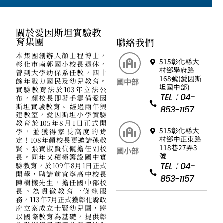
關於愛因斯坦實驗教
育集團
聯絡我們
本集團創辦人顏士程博士，
515彰化縣大
彰化市南郭國小校長退休，
村鄉學府路
曾到大學幼保系任教，四十
168號(愛因斯
餘年戮力國民及幼兒教育。
國中部
坦國中部)
實驗教育法於103年立法公
TEL：04-
布，顏校長即著手籌備愛因
斯坦實驗教育。 經過兩年興
853-1157
建教室，愛因斯坦小學實驗
教育於105年8月1日正式開
515彰化縣大
學，並獲得家長高度的肯
村鄉中正東路
定！108年顏校長更邀請孫敬
118巷27弄3
賢、張寶淑賢伉儷擔任副校
國小部
號
長。同年又積極籌設國中實
驗教育，於109年8月1日正式
TEL：04-
開學，聘請前宜寧高中校長
853-1157
陳樹欉先生，擔任國中部校
長。為貫徹教育一條龍服
務，113年7月正式獲彰化縣政
府立案成立士賢幼兒園，將
以國際教育為基礎，提供彰