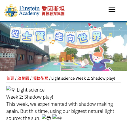
首頁
/
幼兒園
/
活動花絮
/ Light science Week 2: Shadow play!
Light science
Week 2: Shadow play!
This week, we experimented with shadow making
again. But this time, using our biggest natural light
source: the sun!