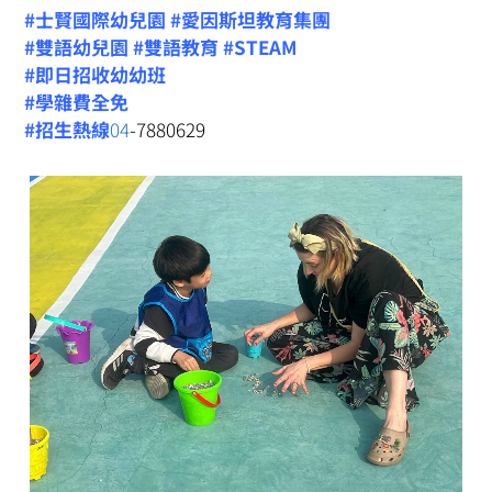
#士賢國際幼兒園
#愛因斯坦教育集團
#雙語幼兒園
#雙語教育
#STEAM
#即日招收幼幼班
#學雜費全免
#招生熱線
04
-7880629