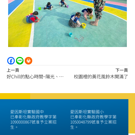
上一頁
下一頁
好chill的點心時間~陽光、藍天、白雲、微風
校園裡的黃花風鈴木開滿了
愛因斯坦實驗國中
愛因斯坦實驗國小
已奉彰化縣政府教學字第
已奉彰化縣政府教學字第
1090000867號准予立案招
1050048799號准予立案招
生。
生。