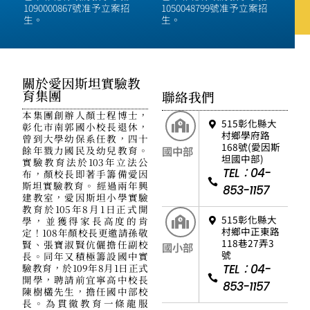
1090000867號准予立案招
1050048799號准予立案招
生。
生。
關於愛因斯坦實驗教
育集團
聯絡我們
本集團創辦人顏士程博士，
515彰化縣大
彰化市南郭國小校長退休，
村鄉學府路
曾到大學幼保系任教，四十
168號(愛因斯
餘年戮力國民及幼兒教育。
國中部
坦國中部)
實驗教育法於103年立法公
TEL：04-
布，顏校長即著手籌備愛因
斯坦實驗教育。 經過兩年興
853-1157
建教室，愛因斯坦小學實驗
教育於105年8月1日正式開
515彰化縣大
學，並獲得家長高度的肯
村鄉中正東路
定！108年顏校長更邀請孫敬
118巷27弄3
賢、張寶淑賢伉儷擔任副校
國小部
號
長。同年又積極籌設國中實
驗教育，於109年8月1日正式
TEL：04-
開學，聘請前宜寧高中校長
853-1157
陳樹欉先生，擔任國中部校
長。為貫徹教育一條龍服