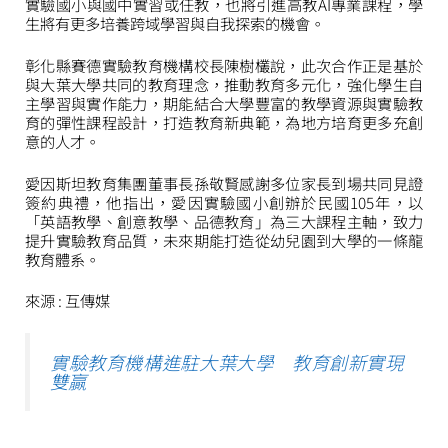
實驗國小與國中實習或任教，也將引進高教AI專業課程，學
生將有更多培養跨域學習與自我探索的機會。
彰化縣賽德實驗教育機構校長陳樹欉說，此次合作正是基於
與大葉大學共同的教育理念，推動教育多元化，強化學生自
主學習與實作能力，期能結合大學豐富的教學資源與實驗教
育的彈性課程設計，打造教育新典範，為地方培育更多充創
意的人才。
愛因斯坦教育集團董事長孫敬賢感謝多位家長到場共同見證
簽約典禮，他指出，愛因實驗國小創辦於民國105年，以
「英語教學、創意教學、品德教育」為三大課程主軸，致力
提升實驗教育品質，未來期能打造從幼兒園到大學的一條龍
教育體系。
來源 : 互傳媒
實驗教育機構進駐大葉大學 教育創新實現
雙贏