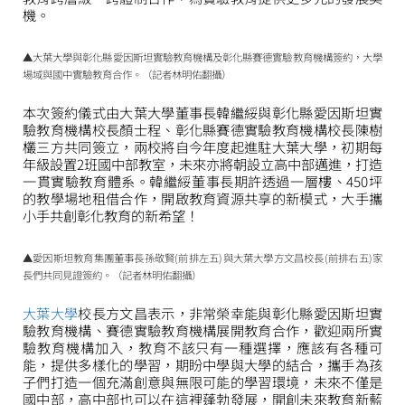
機。
▲大葉大學與彰化縣愛因斯坦實驗教育機構及彰化縣賽德實驗教育機構簽約，大學
場域與國中實驗教育合作。（記者林明佑翻攝）
本次簽約儀式由大葉大學董事長韓繼綏與彰化縣愛因斯坦實
驗教育機構校長顏士程、彰化縣賽德實驗教育機構校長陳樹
欉三方共同簽立，兩校將自今年度起進駐大葉大學，初期每
年級設置2班國中部教室，未來亦將朝設立高中部邁進，打造
一貫實驗教育體系。韓繼綏董事長期許透過一層樓、450坪
的教學場地租借合作，開啟教育資源共享的新模式，大手攜
小手共創彰化教育的新希望！
▲愛因斯坦教育集團董事長孫敬賢(前排左五)與大葉大學方文昌校長(前排右五)家
長們共同見證簽約。（記者林明佑翻攝）
大葉大學
校長方文昌表示，非常榮幸能與彰化縣愛因斯坦實
驗教育機構、賽德實驗教育機構展開教育合作，歡迎兩所實
驗教育機構加入，教育不該只有一種選擇，應該有各種可
能，提供多樣化的學習，期盼中學與大學的結合，攜手為孩
子們打造一個充滿創意與無限可能的學習環境，未來不僅是
國中部，高中部也可以在這裡蓬勃發展，開創未來教育新藍