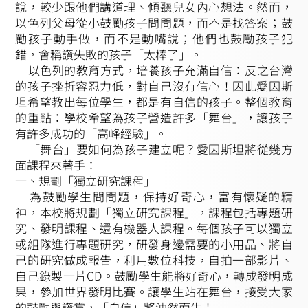
說，較少跟他們講道理、傾聽兒女內心想法。然而，
以色列父母從小鼓勵孩子問問題，而不是找答案；鼓
勵孩子動手做，而不是動嘴說；他們也鼓勵孩子犯
錯，會稱讚失敗的孩子「太棒了」。
以色列的教育方式，培養孩子充滿自信：反之台灣
的孩子挫折容忍力低，對自己沒有信心！因此愛因斯
坦希望教出每位學生，都是有自信的孩子。整個教育
的重點：學校希望為孩子營造許多「舞台」，讓孩子
有許多成功的「高峰經驗」。
「舞台」要如何為孩子建立呢？愛因斯坦將從幾方
面課程來著手：
一、規劃「獨立研究課程」
為鼓勵學生問問題，保持好奇心，富有懷疑的精
神，本校將規劃「獨立研究課程」，課程包括專題研
究、發明課程、還有機器人課程。每個孩子可以獨立
或組隊進行專題研究，研發身邊需要的小用品、將自
己的研究做成報告，利用數位科技，自拍一部影片、
自己錄製一片CD。鼓勵學生能將好奇心，轉成發明成
果，參加世界發明比賽。讓學生站在舞台，接受大家
的鼓勵與讚賞，「自信」將油然而生！