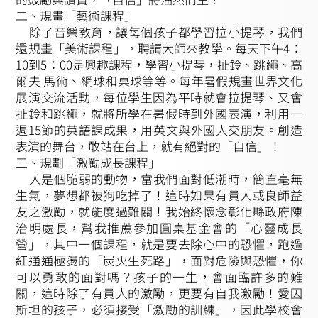
二、規畫「藝術課程」
除了音樂教育，讓每個孩子都學習拉小提琴，我們
還規畫「美術課程」，聘請大師來教學。每天下午4：
10到5：00是興趣課程，學習小提琴，扯鈴、跳繩、高
爾夫 馬術、網球和桌球等等。每年暑假規畫世界文化
展演交流活動，每位學生因為平時就會拉提琴、又會
扯鈴和跳繩，就將所學在暑假時到外國表演，利用一
週15節的英語課成果，用英文與外國人交朋友。創造
表演的舞台，敢站在台上，就有絕對的「自信」！
三、規劃「激勵成長課程」
人是個脆弱的動物，當我們面對低潮時，簡直毫無
生氣，夢想都被狗吃掉了！這時如果有貴人或良師益
友之激勵，就能度過難關！我始終懷念彰化縣政府陳
治明處長，幫我推薦參加圓桌基金會的「心靈成長
營」，其中一個課程，就是要去除心中的恐懼，跑過
紅通通極燙的「炭火生死路」，面對危險與恐懼，你
可以勇敢的面對嗎？孩子的一生，會面臨許多的難
關，這時除了有貴人的激勵，更要有自我激勵！愛因
斯坦的孩子，必須接受「激勵的訓練」，因此學校會