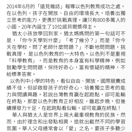
2014年6月的「遠見雜誌」報導以色列教育成功之處，
在以色列，孩子在開放、自由的環境長大，培養出獨
立思考的能力，更勇於挑戰真理，讓只有800多萬人的
小國，20年內誕生了10位諾貝爾獎得主。
猶太小孩放學回到家，猶太媽媽問的第一句話可不
是，「你今天學到什麼」「考了幾分？」而是「你今
天在學校，問了老師什麼問題？」不斷地問問題，挑
戰真理， 是以色列教育的一大特色。以色列不是重視
「科學教育」，而是教育的本身富有科學精神，例如
鼓勵學生問問題，保持好奇心，富有懷疑的精神，不
給標準答案。
以色列中小學的特色，看似自由、開放，國際競賽成
績不佳，但卻啟發孩子的好奇心、培養獨立思考的能
力與閱讀興趣。若說台灣教育贏在起跑點，卻可能輸
在終點，那麼以色列教育正好相反，雖起步晚，但後
續爆發力十足，在起跑點看似輸，卻可能贏在終點！
華人與猶太人是世界上兩大最重視教育的民族，然
而，由於理念和出發點相異，造就出截然不同的學習
氛圍。華人父母通常會以「愛」之名，要孩子多聽少