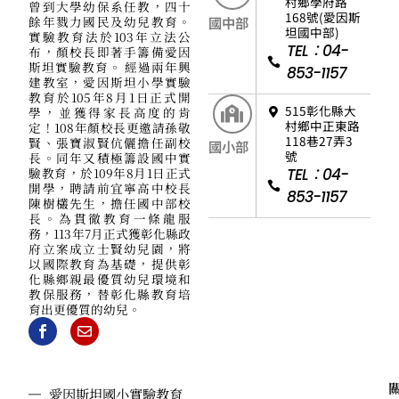
村鄉學府路
曾到大學幼保系任教，四十
168號(愛因斯
餘年戮力國民及幼兒教育。
國中部
坦國中部)
實驗教育法於103年立法公
TEL：04-
布，顏校長即著手籌備愛因
斯坦實驗教育。 經過兩年興
853-1157
建教室，愛因斯坦小學實驗
教育於105年8月1日正式開
515彰化縣大
學，並獲得家長高度的肯
村鄉中正東路
定！108年顏校長更邀請孫敬
118巷27弄3
賢、張寶淑賢伉儷擔任副校
國小部
號
長。同年又積極籌設國中實
驗教育，於109年8月1日正式
TEL：04-
開學，聘請前宜寧高中校長
853-1157
陳樹欉先生，擔任國中部校
長。為貫徹教育一條龍服
務，113年7月正式獲彰化縣政
府立案成立士賢幼兒園，將
以國際教育為基礎，提供彰
化縣鄉親最優質幼兒環境和
教保服務，替彰化縣教育培
育出更優質的幼兒。
愛因斯坦國小實驗教育