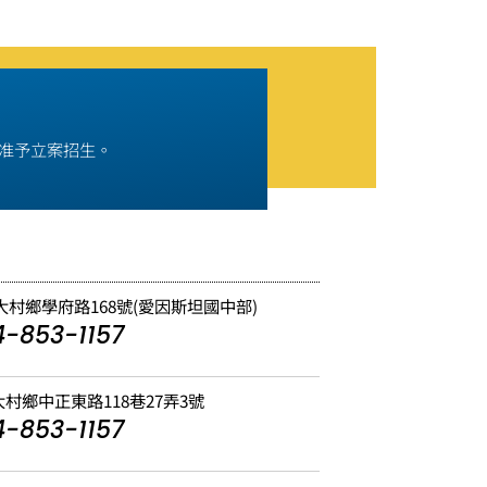
9號准予立案招生。
縣大村鄉學府路168號(愛因斯坦國中部)
-853-1157
大村鄉中正東路118巷27弄3號
-853-1157