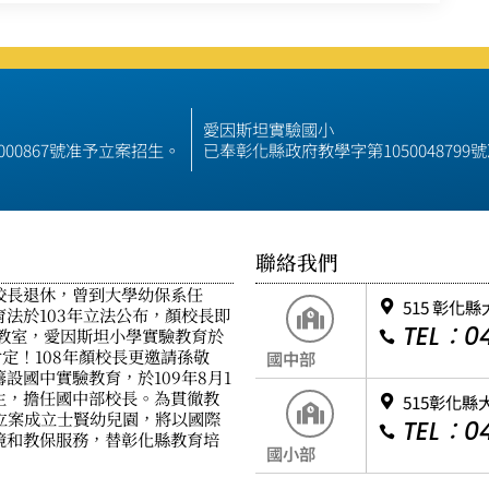
愛因斯坦實驗國小
000867號准予立案招生。
已奉彰化縣政府教學字第105004879
聯絡我們
校長退休，曾到大學幼保系任
515 彰化
法於103年立法公布，顏校長即
TEL：04
教室，愛因斯坦小學實驗教育於
肯定！108年顏校長更邀請孫敬
國中部
設國中實驗教育，於109年8月1
生，擔任國中部校長。為貫徹教
515彰化縣
府立案成立士賢幼兒園，將以國際
TEL：04
境和教保服務，替彰化縣教育培
國小部