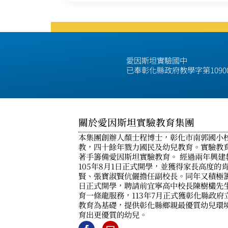
愛因斯坦實驗國中
已奉彰化縣政府教學字第1090
關於愛因斯坦實驗教育集團
本集團創辦人顏士程博士，彰化市南郭國小
教，四十餘年戮力國民及幼兒教育。實驗教育
著手籌備愛因斯坦實驗教育。 經過兩年興建
105年8月1日正式開學，並獲得家長高度的
賢、張寶淑賢伉儷擔任副校長。同年又積極籌
日正式開學，聘請前宜寧高中校長陳樹欉先
育一條龍服務，113年7月正式獲彰化縣政
教育為基礎，提供彰化縣鄉親最優質幼兒環
育出更優質的幼兒。