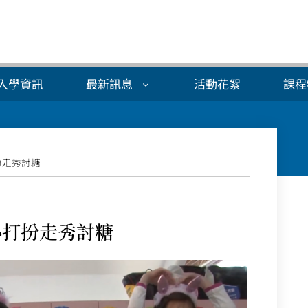
入學資訊
最新訊息
活動花絮
課程
扮走秀討糖
心打扮走秀討糖