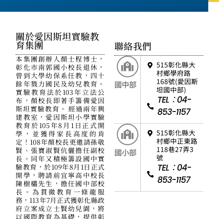
關於愛因斯坦實驗教
育集團
聯絡我們
本集團創辦人顏士程博士，
515彰化縣大
彰化市南郭國小校長退休，
村鄉學府路
曾到大學幼保系任教，四十
168號(愛因斯
餘年戮力國民及幼兒教育。
國中部
坦國中部)
實驗教育法於103年立法公
TEL：04-
布，顏校長即著手籌備愛因
斯坦實驗教育。 經過兩年興
853-1157
建教室，愛因斯坦小學實驗
教育於105年8月1日正式開
515彰化縣大
學，並獲得家長高度的肯
村鄉中正東路
定！108年顏校長更邀請孫敬
118巷27弄3
賢、張寶淑賢伉儷擔任副校
國小部
號
長。同年又積極籌設國中實
驗教育，於109年8月1日正式
TEL：04-
開學，聘請前宜寧高中校長
853-1157
陳樹欉先生，擔任國中部校
長。為貫徹教育一條龍服
務，113年7月正式獲彰化縣政
府立案成立士賢幼兒園，將
以國際教育為基礎，提供彰