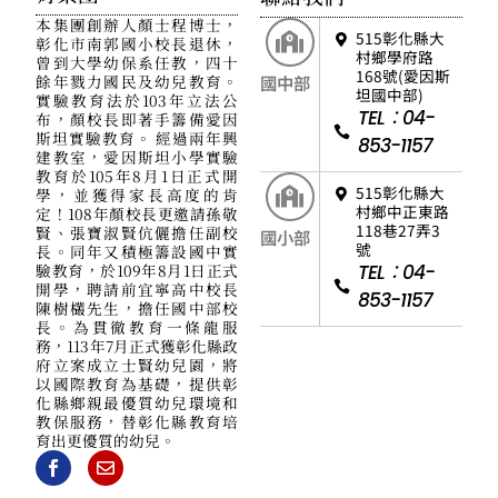
本集團創辦人顏士程博士，
515彰化縣大
彰化市南郭國小校長退休，
村鄉學府路
曾到大學幼保系任教，四十
168號(愛因斯
餘年戮力國民及幼兒教育。
國中部
坦國中部)
實驗教育法於103年立法公
TEL：04-
布，顏校長即著手籌備愛因
斯坦實驗教育。 經過兩年興
853-1157
建教室，愛因斯坦小學實驗
教育於105年8月1日正式開
515彰化縣大
學，並獲得家長高度的肯
村鄉中正東路
定！108年顏校長更邀請孫敬
118巷27弄3
賢、張寶淑賢伉儷擔任副校
國小部
號
長。同年又積極籌設國中實
驗教育，於109年8月1日正式
TEL：04-
開學，聘請前宜寧高中校長
853-1157
陳樹欉先生，擔任國中部校
長。為貫徹教育一條龍服
務，113年7月正式獲彰化縣政
府立案成立士賢幼兒園，將
以國際教育為基礎，提供彰
化縣鄉親最優質幼兒環境和
教保服務，替彰化縣教育培
育出更優質的幼兒。