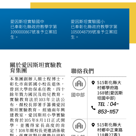
愛因斯坦實驗國中
愛因斯坦實驗國小
已奉彰化縣政府教學字第
已奉彰化縣政府教學字第
1090000867號准予立案招
1050048799號准予立案招
生。
生。
關於愛因斯坦實驗教
育集團
聯絡我們
本集團創辦人顏士程博士，
515彰化縣大
彰化市南郭國小校長退休，
村鄉學府路
曾到大學幼保系任教，四十
168號(愛因斯
餘年戮力國民及幼兒教育。
國中部
坦國中部)
實驗教育法於103年立法公
TEL：04-
布，顏校長即著手籌備愛因
斯坦實驗教育。 經過兩年興
853-1157
建教室，愛因斯坦小學實驗
教育於105年8月1日正式開
515彰化縣大
學，並獲得家長高度的肯
村鄉中正東路
定！108年顏校長更邀請孫敬
118巷27弄3
賢、張寶淑賢伉儷擔任副校