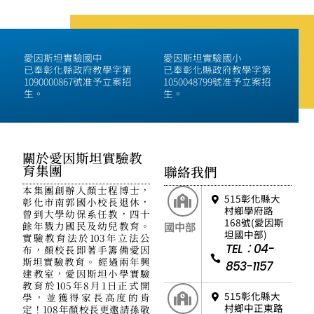
愛因斯坦實驗國中
愛因斯坦實驗國小
已奉彰化縣政府教學字第
已奉彰化縣政府教學字第
1090000867號准予立案招
1050048799號准予立案招
生。
生。
關於愛因斯坦實驗教
育集團
聯絡我們
本集團創辦人顏士程博士，
515彰化縣大
彰化市南郭國小校長退休，
村鄉學府路
曾到大學幼保系任教，四十
168號(愛因斯
餘年戮力國民及幼兒教育。
國中部
坦國中部)
實驗教育法於103年立法公
TEL：04-
布，顏校長即著手籌備愛因
斯坦實驗教育。 經過兩年興
853-1157
建教室，愛因斯坦小學實驗
教育於105年8月1日正式開
515彰化縣大
學，並獲得家長高度的肯
村鄉中正東路
定！108年顏校長更邀請孫敬