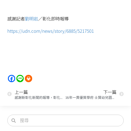
感謝記者
劉明岩
／彰化即時報導
https://udn.com/news/story/6885/5217501
上一篇
下一篇
感謝新彰化新聞的報導，彰化縣第一所實驗國中小學「愛因斯坦實驗教育」於31日萬聖節當天首度舉辦聯合運動會
16年一貫優質學府 士賢幼兒園開工動土