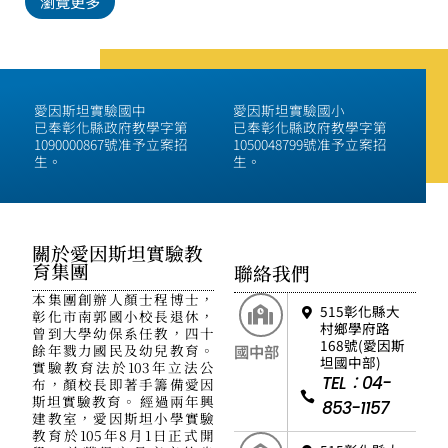
瀏覽更多
愛因斯坦實驗國中
愛因斯坦實驗國小
已奉彰化縣政府教學字第
已奉彰化縣政府教學字第
1090000867號准予立案招
1050048799號准予立案招
生。
生。
關於愛因斯坦實驗教
育集團
聯絡我們
本集團創辦人顏士程博士，
515彰化縣大
彰化市南郭國小校長退休，
村鄉學府路
曾到大學幼保系任教，四十
168號(愛因斯
餘年戮力國民及幼兒教育。
國中部
坦國中部)
實驗教育法於103年立法公
TEL：04-
布，顏校長即著手籌備愛因
斯坦實驗教育。 經過兩年興
853-1157
建教室，愛因斯坦小學實驗
教育於105年8月1日正式開