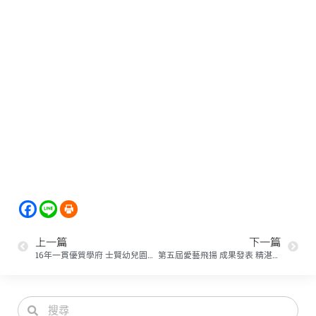
上一篇
下一篇
16年一貫優質學府 士賢幼兒園開工動土
第五屆愛藝飛揚 成果發表 精湛演出 感謝新頻道電視 張大記者錫量 蒞臨採訪報導