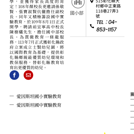
515彰化縣大
學，並獲得家長高度的肯
村鄉中正東路
定！108年顏校長更邀請孫敬
118巷27弄3
賢、張寶淑賢伉儷擔任副校
國小部
號
長。同年又積極籌設國中實
驗教育，於109年8月1日正式
TEL：04-
開學，聘請前宜寧高中校長
853-1157
陳樹欉先生，擔任國中部校
長。為貫徹教育一條龍服
務，113年7月正式獲彰化縣政
府立案成立士賢幼兒園，將
以國際教育為基礎，提供彰
化縣鄉親最優質幼兒環境和
教保服務，替彰化縣教育培
育出更優質的幼兒。
愛因斯坦國小實驗教育
愛因斯坦國中實驗教育